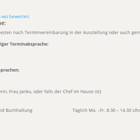
me:
esten
nach Terminvereinbarung
in der Ausstellung oder auch ger
iger Terminabsprache:
prachen:
in, Frau Janku, oder falls der Chef im Hause ist)
teilungen und Buchhaltung T
äglich Mo. –Fr. 8.30 – 14.30 Uh