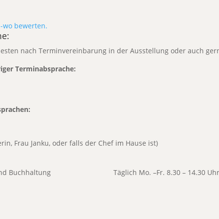
me:
esten
nach Terminvereinbarung
in der Ausstellung oder auch ger
iger Terminabsprache:
prachen:
in, Frau Janku, oder falls der Chef im Hause ist)
teilungen und Buchhaltung T
äglich Mo. –Fr. 8.30 – 14.30 Uh