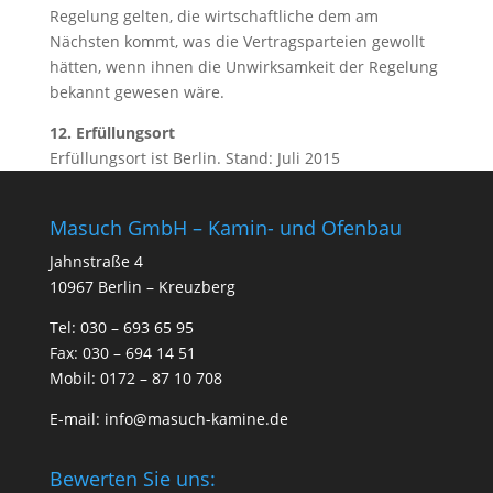
Regelung gelten, die wirtschaftliche dem am
Nächsten kommt, was die Vertragsparteien gewollt
hätten, wenn ihnen die Unwirksamkeit der Regelung
bekannt gewesen wäre.
12. Erfüllungsort
Erfüllungsort ist Berlin. Stand: Juli 2015
Masuch GmbH – Kamin- und Ofenbau
Jahnstraße 4
10967 Berlin – Kreuzberg
Tel: 030 – 693 65 95
Fax: 030 – 694 14 51
Mobil: 0172 – 87 10 708
E-mail:
info@masuch-kamine.de
Bewerten Sie uns: